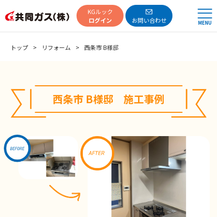
共同ガス
KGルック
ログイン
お問い合わせ
MENU
トップ
リフォーム
西条市 B様邸
西条市 B様邸 施工事例