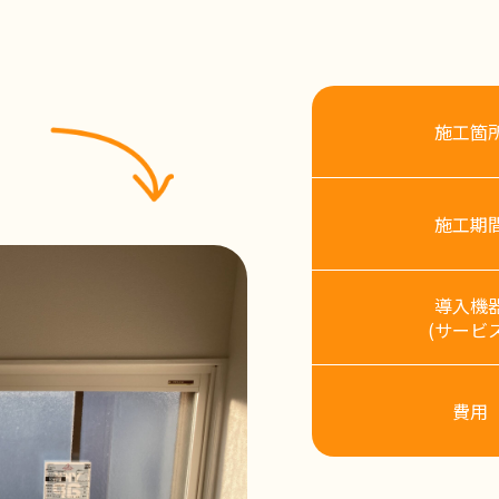
施工箇
施工期
導入機
(サービス
費用