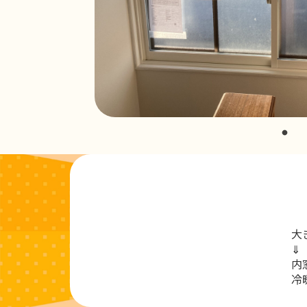
大
⇓
内
冷