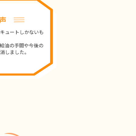
声
キュートしかないも
給油の手間や今後の
消しました。