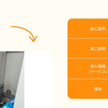
施工箇所
施工期間
導入機器
(サービス)
費用